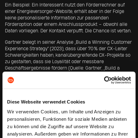
Ein Beispiel: Ein Interessent nutzt den Förderrechner auf
einer Energieversorger-Website, erhält aber in der Folge
keine personalisierte Information zur passenden
Förderoption oder einem Anschlussprodukt – obwohl alle
Daten vorliegen. Der Kontakt verpufft. Die Chance ist vertan.
Gartner belegt in seiner Analyse „Build a Winning Customer
Experience Strategy“ (2023), dass über 70 % der CX-Leiter
Schwierigkeiten haben, kanalübergreifende CX-Projekte so
zu gestalten, dass sie Loyalität oder messbare
Geschäftsergebnisse fördern (Quelle: Gartner, „Build a
Winning Customer Experience Strategy“, 2023).
VON KARTEN ZU BETRIEBSSYSTEMEN.
Diese Webseite verwendet Cookies
WARUM JOURNEY-DESIGN DIE NEUE
Wir verwenden Cookies, um Inhalte und Anzeigen zu
STEUERUNGSARCHITEKTUR WIRD.
personalisieren, Funktionen für soziale Medien anbieten
zu können und die Zugriffe auf unsere Website zu
Customer Journey Design ist mehr als ein UX-Tool oder ein
analysieren. Außerdem geben wir Informationen zu Ihrer
Mapping-Workshop. Es ist eine methodische Architektur,