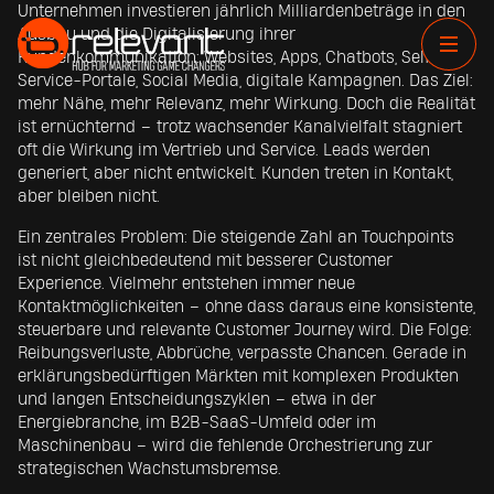
Unternehmen investieren jährlich Milliardenbeträge in den
Ausbau und die Digitalisierung ihrer
Kundenkommunikation: Websites, Apps, Chatbots, Self-
Service-Portale, Social Media, digitale Kampagnen. Das Ziel:
mehr Nähe, mehr Relevanz, mehr Wirkung. Doch die Realität
ist ernüchternd – trotz wachsender Kanalvielfalt stagniert
oft die Wirkung im Vertrieb und Service. Leads werden
generiert, aber nicht entwickelt. Kunden treten in Kontakt,
aber bleiben nicht.
Ein zentrales Problem: Die steigende Zahl an Touchpoints
ist nicht gleichbedeutend mit besserer Customer
Experience. Vielmehr entstehen immer neue
Kontaktmöglichkeiten – ohne dass daraus eine konsistente,
steuerbare und relevante Customer Journey wird. Die Folge:
Reibungsverluste, Abbrüche, verpasste Chancen. Gerade in
erklärungsbedürftigen Märkten mit komplexen Produkten
und langen Entscheidungszyklen – etwa in der
Energiebranche, im B2B-SaaS-Umfeld oder im
Maschinenbau – wird die fehlende Orchestrierung zur
strategischen Wachstumsbremse.