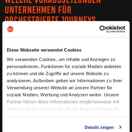
WELCHE VORAUSSETZUNGEN
UNTERNEHMEN FÜR
ORCHESTRIERTE JOURNEYS
BRAUCHEN.
Viele Unternehmen setzen heute noch auf Gießkannen-
Diese Webseite verwendet Cookies
Logik. Kampagnen werden breit ausgespielt, in der
Hoffnung, dass der richtige Empfänger schon dabei ist.
Wir verwenden Cookies, um Inhalte und Anzeigen zu
Doch diese Methode ist ineffizient, teuer – und zunehmend
personalisieren, Funktionen für soziale Medien anbieten
wirkungslos.
zu können und die Zugriffe auf unsere Website zu
Was es stattdessen braucht:
analysieren. Außerdem geben wir Informationen zu Ihrer
Verwendung unserer Website an unsere Partner für
Eine konsistente Dateninfrastruktur – alle
soziale Medien, Werbung und Analysen weiter. Unsere
Interaktionen in einem zentralen Modell
Partner führen diese Informationen möglicherweise mit
zusammengeführt
weiteren Daten zusammen, die Sie ihnen bereitgestellt
Customer Data Platform (CDP) – als Steuerzentrale für
haben oder die sie im Rahmen Ihrer Nutzung der Dienste
Segmentierung, Profilbildung, Triggerlogik
Trigger-basierte Automatisierung – Reaktionen in
gesammelt haben. Sie geben Einwilligung zu unseren
Details zeigen
Echtzeit auf Nutzerverhalten und Lebenszyklusphasen
Cookies, wenn Sie unsere Webseite weiterhin nutzen.