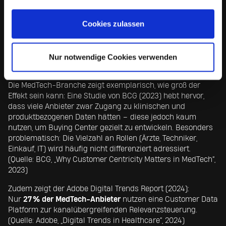
Scoring-Modelle – zur Identifikation von Reifegrad,
Potenzial und Priorität
Cookies zulassen
Journey-Frameworks – die sich an realen
Entscheidungsverläufen orientieren
Organisationslogik – ein crossfunktionales Operating
Model (z. B. Revenue Operations) zur End-to-End-
Nur notwendige Cookies verwenden
Orchestrierung
Die MedTech-Branche zeigt exemplarisch, wie groß der
Effekt sein kann: Eine Studie von BCG (2023) hebt hervor,
dass viele Anbieter zwar Zugang zu klinischen und
produktbezogenen Daten hätten – diese jedoch kaum
nutzen, um Buying Center gezielt zu entwickeln. Besonders
problematisch: Die Vielzahl an Rollen (Ärzte, Techniker,
Einkauf, IT) wird häufig nicht differenziert adressiert.
(Quelle: BCG, „Why Customer Centricity Matters in MedTech“,
2023)
Zudem zeigt der Adobe Digital Trends Report (2024):
Nur
27 % der MedTech-Anbieter
nutzen eine Customer Data
Platform zur kanalübergreifenden Relevanzsteuerung.
(Quelle: Adobe, „Digital Trends in Healthcare“, 2024)