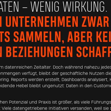
DATEN – WENIG WIRKUNG.
 UNTERNEHMEN ZWAR
TS SAMMELN, ABER KE
N BEZIEHUNGEN SCHAF
nem datenreichen Zeitalter. Doch während nahezu je
enmengen verfügt, bleibt der geschäftliche Nutzen di
ing. Reports werden erstellt, Dashboards analysiert, K
idende Hebel bleibt ungenutzt: Daten in den Custome
hen Potenzial und Praxis ist größer, als viele Führung
t: Viele datengetriebene Initiativen versanden, weil sie 