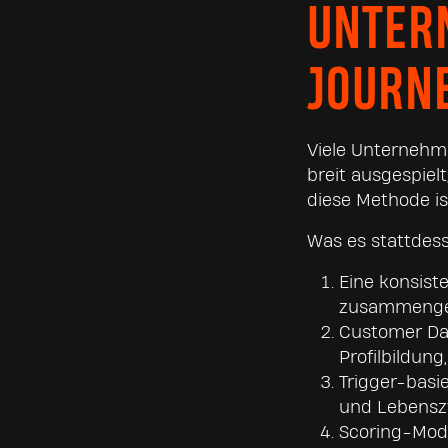
UNTER
JOURN
Viele Unternehm
breit ausgespiel
diese Methode is
Was es stattdes
Eine konsist
zusammenge
Customer Dat
Profilbildung,
Trigger-basi
und Lebensz
Scoring-Model