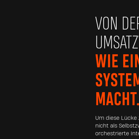
VON DE
UMSATZ
WIE EI
SYSTE
MACHT
Um diese Lücke z
nicht als Selbst
orchestrierte In