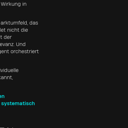
 Wirkung in
Marktumfeld, das
et nicht die
t der
levanz. Und
gent orchestriert
viduelle
kannt,
en
e systematisch