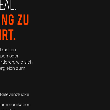
EAL.
UNG ZU
RT.
 tracken
ppen oder
tieren, wie sich
ergleich zum
 Relevanzlücke.
e Kommunikation