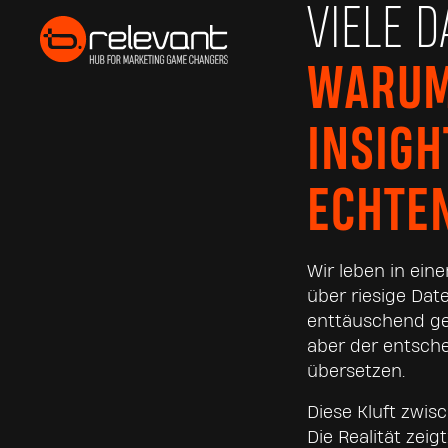
VIELE 
WARUM
INSIGH
ECHTE
Wir leben in ei
über riesige Dat
enttäuschend ger
aber der entsche
übersetzen.
Diese Kluft zwisc
Die Realität zeig