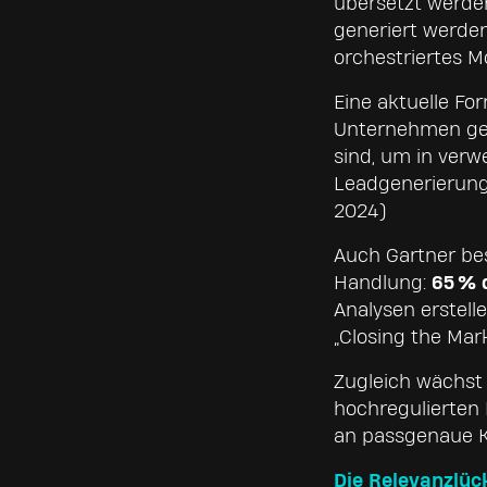
übersetzt werde
generiert werden
orchestriertes Mo
Eine aktuelle Fo
Unternehmen gebe
sind, um in verw
Leadgenerierung 
2024)
Auch Gartner bes
Handlung:
65 % 
Analysen erstell
„Closing the Mar
Zugleich wächst 
hochregulierten 
an passgenaue K
Die Relevanzlüc