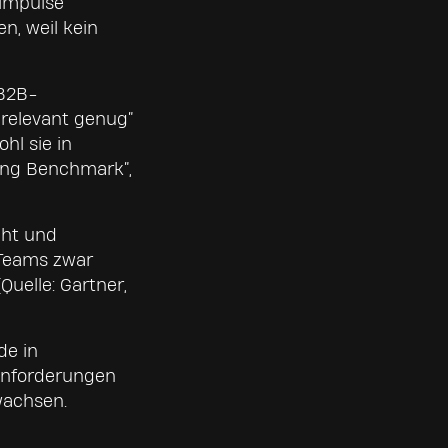
simpulse
n, weil kein
 B2B-
 relevant genug“
hl sie in
ting Benchmark“,
ght und
 Teams zwar
uelle: Gartner,
de in
 Anforderungen
wachsen.