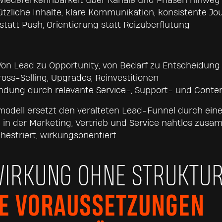
 Wiedererkennbarkeit über Kanäle und Phasen hinweg
ützliche Inhalte, klare Kommunikation, konsistente Jo
statt Push, Orientierung statt Reizüberflutung
Von Lead zu Opportunity, von Bedarf zu Entscheidung
ross-Selling, Upgrades, Reinvestitionen
indung durch relevante Service-, Support- und Cont
modell ersetzt den veralteten Lead-Funnel durch eine
 in der Marketing, Vertrieb und Service nahtlos zus
hestriert, wirkungsorientiert.
WIRKUNG OHNE STRUKTUR
E VORAUSSETZUNGEN