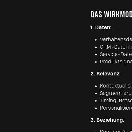
DAS WIRKMODE
1. Daten:
Verhaltensda
CRM-Daten: K
Service-Date
Produktsigna
2. Relevanz:
Kontextualis
Segmentierun
Timing: Bots
Personalisie
3. Beziehung: