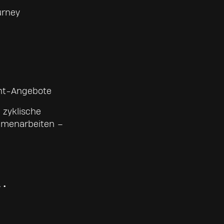
urney
ent-Angebote
 zyklische
ammenarbeiten –
.