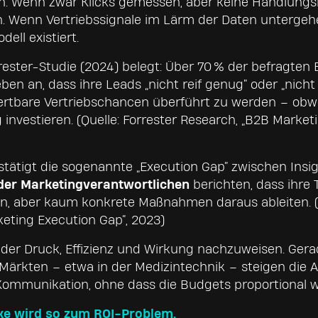
n. Wenn zwar Klicks gemessen, aber keine Handlung
. Wenn Vertriebssignale im Lärm der Daten untergehe
dell existiert.
rrester-Studie (2024) belegt: Über 70 % der befragten
n an, dass ihre Leads „nicht reif genug“ oder „nicht
ertbare Vertriebschancen überführt zu werden – obwo
investieren. (Quelle: Forrester Research, „B2B Marke
tätigt die sogenannte „Execution Gap“ zwischen Insi
der Marketingverantwortlichen
berichten, dass ihre
en, aber kaum konkrete Maßnahmen daraus ableiten. (Q
keting Execution Gap“, 2023)
der Druck, Effizienz und Wirkung nachzuweisen. Gera
Märkten – etwa in der Medizintechnik – steigen die
ommunikation, ohne dass die Budgets proportional 
ke wird so zum ROI-Problem.