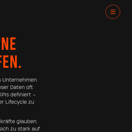
INE
FEN.
des Unternehmen
eser Daten oft
PIs definiert –
r Lifecycle zu
skräfte glauben.
sich zu stark auf