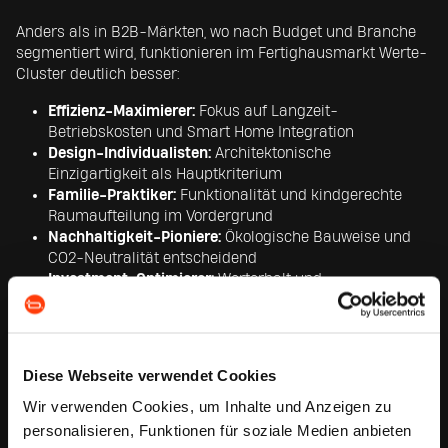
Anders als in B2B-Märkten, wo nach Budget und Branche
segmentiert wird, funktionieren im Fertighausmarkt Werte-
Cluster deutlich besser:
Effizienz-Maximierer:
Fokus auf Langzeit-
Betriebskosten und Smart Home Integration
Design-Individualisten:
Architektonische
Einzigartigkeit als Hauptkriterium
Familie-Praktiker:
Funktionalität und kindgerechte
Raumaufteilung im Vordergrund
Nachhaltigkeit-Pioniere:
Ökologische Bauweise und
CO2-Neutralität entscheidend
Investment-Optimierer:
Werterhalt und
Wiederverkaufswert als Priorität
AUTOMATISIERTE TRIGGER ENTLANG DER
HAUSBAU-JOURNEY
Diese Webseite verwendet Cookies
Wir verwenden Cookies, um Inhalte und Anzeigen zu
Beispielhafte Trigger-Kette für Nachhaltigkeits-
Interessierte:
personalisieren, Funktionen für soziale Medien anbieten