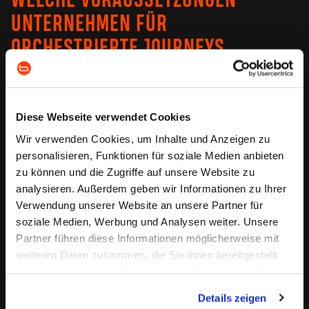
WELCHE VORAUSSETZUNGEN
UNTERNEHMEN FÜR
ORCHESTRIERTE JOURNEYS
BRAUCHEN.
Viele Unternehmen setzen heute noch auf Gießkannen-
Diese Webseite verwendet Cookies
Logik. Kampagnen werden breit ausgespielt, in der
Hoffnung, dass der richtige Empfänger schon dabei ist.
Wir verwenden Cookies, um Inhalte und Anzeigen zu
Doch diese Methode ist ineffizient, teuer – und zunehmend
personalisieren, Funktionen für soziale Medien anbieten
wirkungslos.
zu können und die Zugriffe auf unsere Website zu
Was es stattdessen braucht:
analysieren. Außerdem geben wir Informationen zu Ihrer
Verwendung unserer Website an unsere Partner für
Eine konsistente Dateninfrastruktur – alle
soziale Medien, Werbung und Analysen weiter. Unsere
Interaktionen in einem zentralen Modell
Partner führen diese Informationen möglicherweise mit
zusammengeführt
weiteren Daten zusammen, die Sie ihnen bereitgestellt
Customer Data Platform (CDP) – als Steuerzentrale für
haben oder die sie im Rahmen Ihrer Nutzung der Dienste
Segmentierung, Profilbildung, Triggerlogik
Trigger-basierte Automatisierung – Reaktionen in
gesammelt haben. Sie geben Einwilligung zu unseren
Details zeigen
Echtzeit auf Nutzerverhalten und Lebenszyklusphasen
Cookies, wenn Sie unsere Webseite weiterhin nutzen.