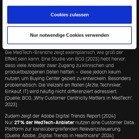
Scoring-Modelle – zur Identifikation von Reifegrad,
Potenzial und Priorität
Cookies zulassen
Journey-Frameworks – die sich an realen
Entscheidungsverläufen orientieren
Organisationslogik – ein crossfunktionales Operating
Model (z. B. Revenue Operations) zur End-to-End-
Nur notwendige Cookies verwenden
Orchestrierung
Die MedTech-Branche zeigt exemplarisch, wie groß der
Effekt sein kann: Eine Studie von BCG (2023) hebt hervor,
dass viele Anbieter zwar Zugang zu klinischen und
produktbezogenen Daten hätten – diese jedoch kaum
nutzen, um Buying Center gezielt zu entwickeln. Besonders
problematisch: Die Vielzahl an Rollen (Ärzte, Techniker,
Einkauf, IT) wird häufig nicht differenziert adressiert.
(Quelle: BCG, „Why Customer Centricity Matters in MedTech“,
2023)
Zudem zeigt der Adobe Digital Trends Report (2024):
Nur
27 % der MedTech-Anbieter
nutzen eine Customer Data
Platform zur kanalübergreifenden Relevanzsteuerung.
(Quelle: Adobe, „Digital Trends in Healthcare“, 2024)