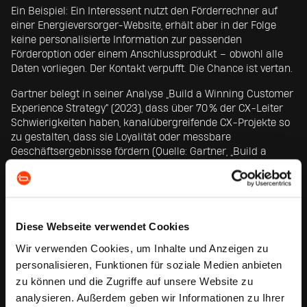
Ein Beispiel: Ein Interessent nutzt den Förderrechner auf
einer Energieversorger-Website, erhält aber in der Folge
keine personalisierte Information zur passenden
Förderoption oder einem Anschlussprodukt – obwohl alle
Daten vorliegen. Der Kontakt verpufft. Die Chance ist vertan.
Gartner belegt in seiner Analyse „Build a Winning Customer
Experience Strategy“ (2023), dass über 70 % der CX-Leiter
Schwierigkeiten haben, kanalübergreifende CX-Projekte so
zu gestalten, dass sie Loyalität oder messbare
Geschäftsergebnisse fördern (Quelle: Gartner, „Build a
Winning Customer Experience Strategy“, 2023).
VON KARTEN ZU BETRIEBSSYSTEMEN.
Diese Webseite verwendet Cookies
WARUM JOURNEY-DESIGN DIE NEUE
Wir verwenden Cookies, um Inhalte und Anzeigen zu
STEUERUNGSARCHITEKTUR WIRD.
personalisieren, Funktionen für soziale Medien anbieten
zu können und die Zugriffe auf unsere Website zu
Customer Journey Design ist mehr als ein UX-Tool oder ein
analysieren. Außerdem geben wir Informationen zu Ihrer
Mapping-Workshop. Es ist eine methodische Architektur,