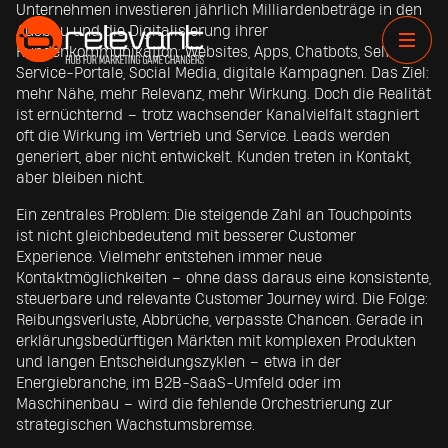
Unternehmen investieren jährlich Milliardenbeträge in den
Ausbau und die Digitalisierung ihrer
Kundenkommunikation: Websites, Apps, Chatbots, Self-
Service-Portale, Social Media, digitale Kampagnen. Das Ziel:
mehr Nähe, mehr Relevanz, mehr Wirkung. Doch die Realität
ist ernüchternd – trotz wachsender Kanalvielfalt stagniert
oft die Wirkung im Vertrieb und Service. Leads werden
generiert, aber nicht entwickelt. Kunden treten in Kontakt,
aber bleiben nicht.
Ein zentrales Problem: Die steigende Zahl an Touchpoints
ist nicht gleichbedeutend mit besserer Customer
Experience. Vielmehr entstehen immer neue
Kontaktmöglichkeiten – ohne dass daraus eine konsistente,
steuerbare und relevante Customer Journey wird. Die Folge:
Reibungsverluste, Abbrüche, verpasste Chancen. Gerade in
erklärungsbedürftigen Märkten mit komplexen Produkten
und langen Entscheidungszyklen – etwa in der
Energiebranche, im B2B-SaaS-Umfeld oder im
Maschinenbau – wird die fehlende Orchestrierung zur
strategischen Wachstumsbremse.